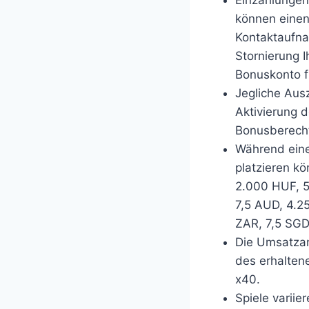
Einzahlungen 
können einen
Kontaktaufna
Stornierung 
Bonuskonto f
Jegliche Aus
Aktivierung d
Bonusberech
Während eine
platzieren k
2.000 HUF, 5
7,5 AUD, 4.2
ZAR, 7,5 SGD
Die Umsatzan
des erhalten
x40.
Spiele variie