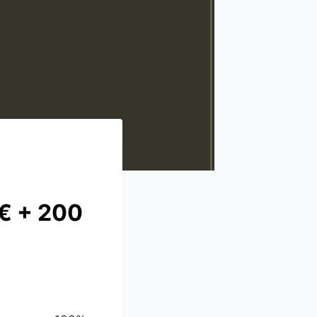
€ + 200