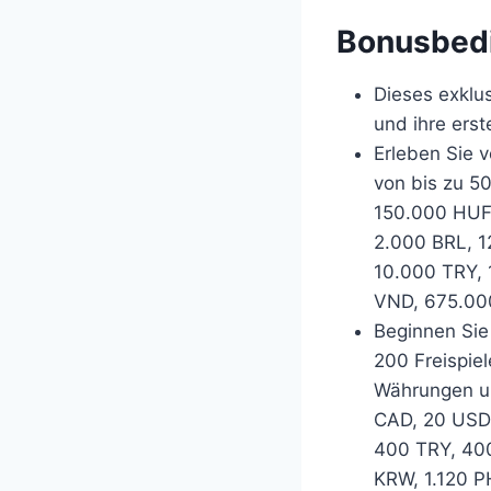
Bonusbed
Dieses exklus
und ihre erst
Erleben Sie 
von bis zu 5
150.000 HUF,
2.000 BRL, 
10.000 TRY, 
VND, 675.00
Beginnen Sie 
200 Freispie
Währungen un
CAD, 20 USD,
400 TRY, 40
KRW, 1.120 P