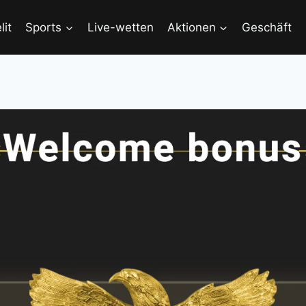
lit
Sports
Live-wetten
Aktionen
Geschäft