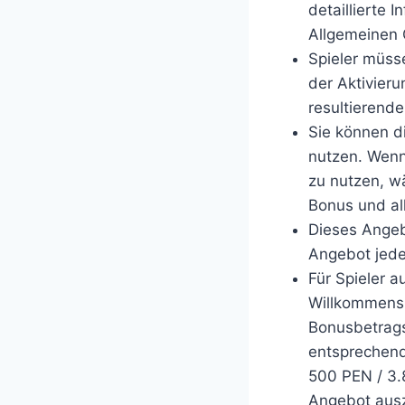
detaillierte 
Allgemeinen
Spieler müss
der Aktivieru
resultierend
Sie können d
nutzen. Wenn
zu nutzen, w
Bonus und al
Dieses Angeb
Angebot jede
Für Spieler a
Willkommensp
Bonusbetrags
entsprechend
500 PEN / 3.
Angebot ausz