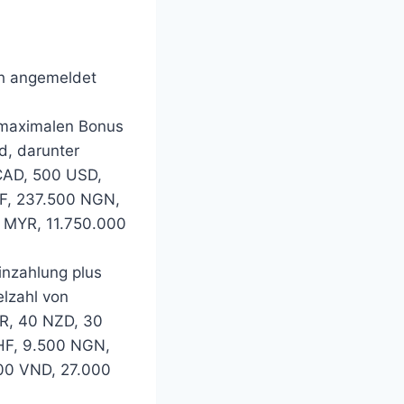
ich angemeldet
m maximalen Bonus
d, darunter
CAD, 500 USD,
F, 237.500 NGN,
0 MYR, 11.750.000
inzahlung plus
elzahl von
NR, 40 NZD, 30
HF, 9.500 NGN,
00 VND, 27.000