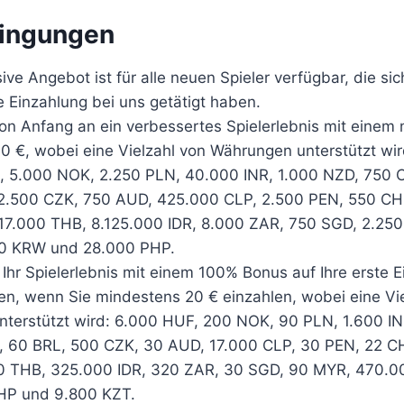
ingungen
ive Angebot ist für alle neuen Spieler verfügbar, die s
e Einzahlung bei uns getätigt haben.
von Anfang an ein verbessertes Spielerlebnis mit eine
00 €, wobei eine Vielzahl von Währungen unterstützt wir
 5.000 NOK, 2.250 PLN, 40.000 INR, 1.000 NZD, 750 
12.500 CZK, 750 AUD, 425.000 CLP, 2.500 PEN, 550 CH
17.000 THB, 8.125.000 IDR, 8.000 ZAR, 750 SGD, 2.25
0 KRW und 28.000 PHP.
Ihr Spielerlebnis mit einem 100% Bonus auf Ihre erste E
len, wenn Sie mindestens 20 € einzahlen, wobei eine Vi
terstützt wird: 6.000 HUF, 200 NOK, 90 PLN, 1.600 I
 60 BRL, 500 CZK, 30 AUD, 17.000 CLP, 30 PEN, 22 C
0 THB, 325.000 IDR, 320 ZAR, 30 SGD, 90 MYR, 470.0
HP und 9.800 KZT.