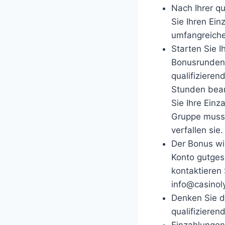
Nach Ihrer qu
Sie Ihren Ein
umfangreiche
Starten Sie I
Bonusrunden 
qualifizieren
Stunden bean
Sie Ihre Ein
Gruppe muss 
verfallen sie.
Der Bonus wir
Konto gutges
kontaktieren 
info@casinol
Denken Sie d
qualifizieren