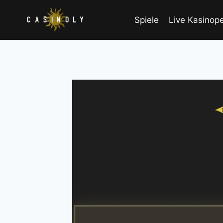
Zum
Inhalt
Spiele
Live Kasinope
springen