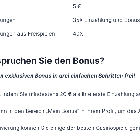
5 €
rungen
35X Einzahlung und Bonus
ungen aus Freispielen
40X
pruchen Sie den Bonus?
en exklusiven Bonus in drei einfachen Schritten frei!
 indem Sie mindestens 20 € als Ihre erste Einzahlung au
nn in den Bereich „Mein Bonus“ in Ihrem Profil, um das
ivierung können Sie einige der besten Casinospiele gen