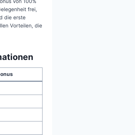
bonus von 100%
elegenheit frei,
d die erste
len Vorteilen, die
mationen
bonus