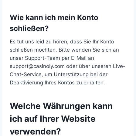
Wie kann ich mein Konto
schließen?
Es tut uns leid zu hören, dass Sie Ihr Konto
schließen möchten. Bitte wenden Sie sich an
unser Support-Team per E-Mail an
support@casinoly.com oder über unseren Live-
Chat-Service, um Unterstützung bei der
Deaktivierung Ihres Kontos zu erhalten.
Welche Währungen kann
ich auf Ihrer Website
verwenden?