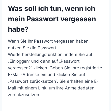
Was soll ich tun, wenn ich
mein Passwort vergessen
habe?
Wenn Sie Ihr Passwort vergessen haben,
nutzen Sie die Passwort-
Wiederherstellungsfunktion, indem Sie auf
„Einloggen“ und dann auf „Passwort
vergessen?“ klicken. Geben Sie Ihre registrierte
E-Mail-Adresse ein und klicken Sie auf
„Passwort zurücksetzen“. Sie erhalten eine E-
Mail mit einem Link, um Ihre Anmeldedaten
zurückzusetzen.