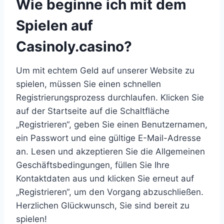
Wie beginne ich mit dem
Spielen auf
Casinoly.casino?
Um mit echtem Geld auf unserer Website zu
spielen, müssen Sie einen schnellen
Registrierungsprozess durchlaufen. Klicken Sie
auf der Startseite auf die Schaltfläche
„Registrieren“, geben Sie einen Benutzernamen,
ein Passwort und eine gültige E-Mail-Adresse
an. Lesen und akzeptieren Sie die Allgemeinen
Geschäftsbedingungen, füllen Sie Ihre
Kontaktdaten aus und klicken Sie erneut auf
„Registrieren“, um den Vorgang abzuschließen.
Herzlichen Glückwunsch, Sie sind bereit zu
spielen!