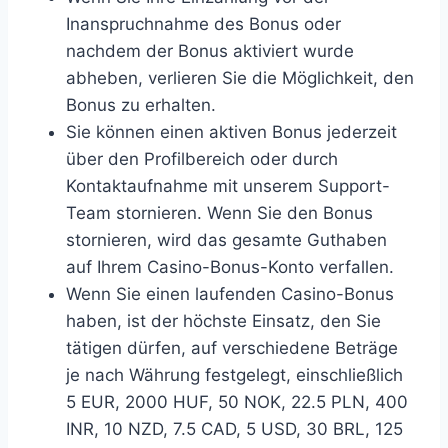
Inanspruchnahme des Bonus oder
nachdem der Bonus aktiviert wurde
abheben, verlieren Sie die Möglichkeit, den
Bonus zu erhalten.
Sie können einen aktiven Bonus jederzeit
über den Profilbereich oder durch
Kontaktaufnahme mit unserem Support-
Team stornieren. Wenn Sie den Bonus
stornieren, wird das gesamte Guthaben
auf Ihrem Casino-Bonus-Konto verfallen.
Wenn Sie einen laufenden Casino-Bonus
haben, ist der höchste Einsatz, den Sie
tätigen dürfen, auf verschiedene Beträge
je nach Währung festgelegt, einschließlich
5 EUR, 2000 HUF, 50 NOK, 22.5 PLN, 400
INR, 10 NZD, 7.5 CAD, 5 USD, 30 BRL, 125