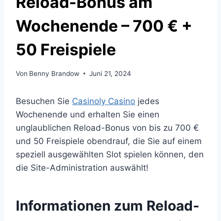
Reload-Bonus am
Wochenende – 700 € +
50 Freispiele
Von
Benny Brandow
Juni 21, 2024
Besuchen Sie
Casinoly Casino
jedes
Wochenende und erhalten Sie einen
unglaublichen Reload-Bonus von bis zu 700 €
und 50 Freispiele obendrauf, die Sie auf einem
speziell ausgewählten Slot spielen können, den
die Site-Administration auswählt!
Informationen zum Reload-