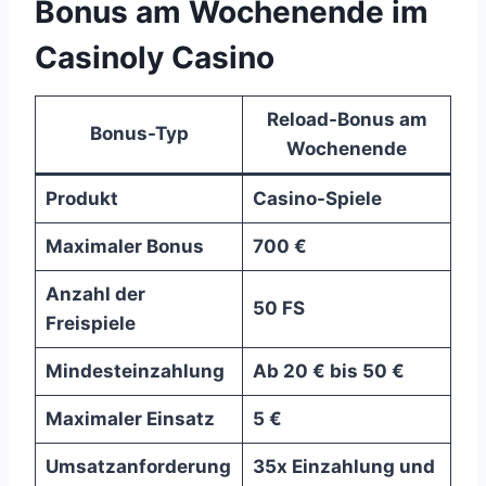
Bonus am Wochenende im
Casinoly Casino
Reload-Bonus am
Bonus-Typ
Wochenende
Produkt
Casino-Spiele
Maximaler Bonus
700 €
Anzahl der
50 FS
Freispiele
Mindesteinzahlung
Ab 20 € bis 50 €
Maximaler Einsatz
5 €
Umsatzanforderung
35x Einzahlung und