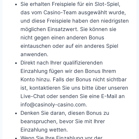
Sie erhalten Freispiele für ein Slot-Spiel,
das vom Casino-Team ausgewählt wurde,
und diese Freispiele haben den niedrigsten
möglichen Einsatzwert. Sie können sie
nicht gegen einen anderen Bonus
eintauschen oder auf ein anderes Spiel
anwenden.
Direkt nach Ihrer qualifizierenden
Einzahlung fügen wir den Bonus Ihrem
Konto hinzu. Falls der Bonus nicht sichtbar
ist, kontaktieren Sie uns bitte über unseren
Live-Chat oder senden Sie eine E-Mail an
info@casinoly-casino.com.
Denken Sie daran, diesen Bonus zu
beanspruchen, bevor Sie mit Ihrer
Einzahlung wetten.
Wenn Sie Ihre Einzahlung vor der