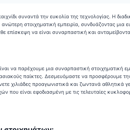
 παιχνίδι συναντά την ευκολία της τεχνολογίας. Η δι
ια ανώτερη στοιχηματική εμπειρία, συνδυάζοντας μια
θε επίσκεψη να είναι συναρπαστική και ανταμείβοντα
 είναι να παρέχουμε μια συναρπαστική στοιχηματική ε
ασιακούς παίκτες. Δεσμευόμαστε να προσφέρουμε την
νετε χιλιάδες προαγωνιστικά και ζωντανά αθλητικά γ
χών που είναι εφοδιασμένη με τις τελευταίες κυκλοφ
ν στοιχημάτων: