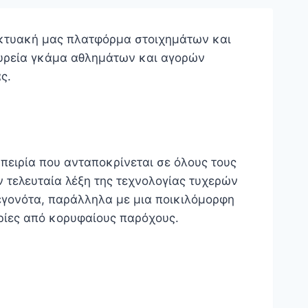
αδικτυακή μας πλατφόρμα στοιχημάτων και
 ευρεία γκάμα αθλημάτων και αγορών
ς.
μπειρία που ανταποκρίνεται σε όλους τους
 τελευταία λέξη της τεχνολογίας τυχερών
εγονότα, παράλληλα με μια ποικιλόμορφη
ορίες από κορυφαίους παρόχους.