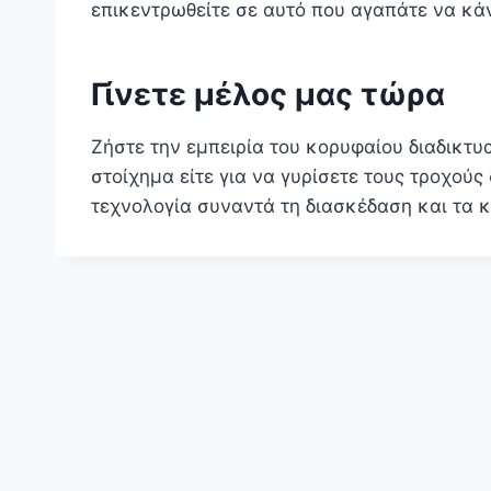
επικεντρωθείτε σε αυτό που αγαπάτε να κάν
Γίνετε μέλος μας τώρα
Ζήστε την εμπειρία του κορυφαίου διαδικτυα
στοίχημα είτε για να γυρίσετε τους τροχούς
τεχνολογία συναντά τη διασκέδαση και τα κ