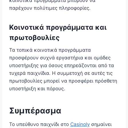
κοινοτικά προγράμματα μπορούν να
παρέχουν πολύτιμες πληροφορίες.
Κοινοτικά προγράμματα και
πρωτοβουλίες
Τα τοπικά κοινοτικά προγράμματα
προσφέρουν συχνά εργαστήρια και ομάδες
υποστήριξης για όσους επηρεάζονται από τα
τυχερά παιχνίδια. Η συμμετοχή σε αυτές τις
πρωτοβουλίες μπορεί να προσφέρει πρόσθετη
υποστήριξη και πόρους.
Συμπέρασμα
Το υπεύθυνο παιχνίδι στο
Casinoly
σημαίνει