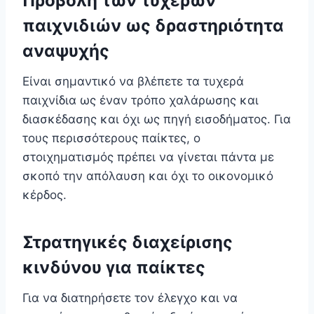
Προβολή των τυχερών
παιχνιδιών ως δραστηριότητα
αναψυχής
Είναι σημαντικό να βλέπετε τα τυχερά
παιχνίδια ως έναν τρόπο χαλάρωσης και
διασκέδασης και όχι ως πηγή εισοδήματος. Για
τους περισσότερους παίκτες, ο
στοιχηματισμός πρέπει να γίνεται πάντα με
σκοπό την απόλαυση και όχι το οικονομικό
κέρδος.
Στρατηγικές διαχείρισης
κινδύνου για παίκτες
Για να διατηρήσετε τον έλεγχο και να