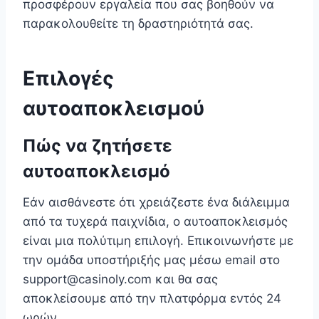
προσφέρουν εργαλεία που σας βοηθούν να
παρακολουθείτε τη δραστηριότητά σας.
Επιλογές
αυτοαποκλεισμού
Πώς να ζητήσετε
αυτοαποκλεισμό
Εάν αισθάνεστε ότι χρειάζεστε ένα διάλειμμα
από τα τυχερά παιχνίδια, ο αυτοαποκλεισμός
είναι μια πολύτιμη επιλογή. Επικοινωνήστε με
την ομάδα υποστήριξής μας μέσω email στο
support@casinoly.com και θα σας
αποκλείσουμε από την πλατφόρμα εντός 24
ωρών.