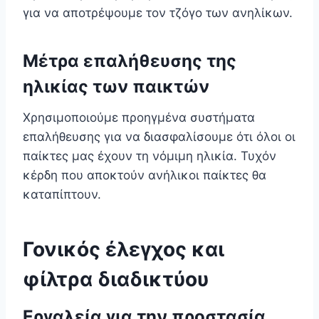
για να αποτρέψουμε τον τζόγο των ανηλίκων.
Μέτρα επαλήθευσης της
ηλικίας των παικτών
Χρησιμοποιούμε προηγμένα συστήματα
επαλήθευσης για να διασφαλίσουμε ότι όλοι οι
παίκτες μας έχουν τη νόμιμη ηλικία. Τυχόν
κέρδη που αποκτούν ανήλικοι παίκτες θα
καταπίπτουν.
Γονικός έλεγχος και
φίλτρα διαδικτύου
Εργαλεία για την προστασία