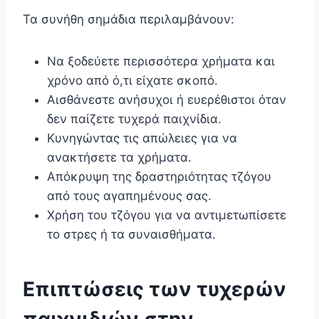
Τα συνήθη σημάδια περιλαμβάνουν:
Να ξοδεύετε περισσότερα χρήματα και
χρόνο από ό,τι είχατε σκοπό.
Αισθάνεστε ανήσυχοι ή ευερέθιστοι όταν
δεν παίζετε τυχερά παιχνίδια.
Κυνηγώντας τις απώλειες για να
ανακτήσετε τα χρήματα.
Απόκρυψη της δραστηριότητας τζόγου
από τους αγαπημένους σας.
Χρήση του τζόγου για να αντιμετωπίσετε
το στρες ή τα συναισθήματα.
Επιπτώσεις των τυχερών