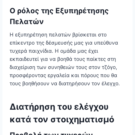
Ο ρόλος της Εξυπηρέτησης
Πελατών
Η εξυπηρέτηση πελατών βρίσκεται στο
επίκεντρο της δέσμευσής μας για υπεύθυνα
τυχερά παιχνίδια. Η ομάδα μας έχει
εκπαιδευτεί για να βοηθά τους παίκτες στη
διαχείριση των συνηθειών τους στον τζόγο,
προσφέροντας εργαλεία και πόρους που θα
τους βοηθήσουν να διατηρήσουν τον έλεγχο.
Διατήρηση του ελέγχου
κατά τον στοιχηματισμό