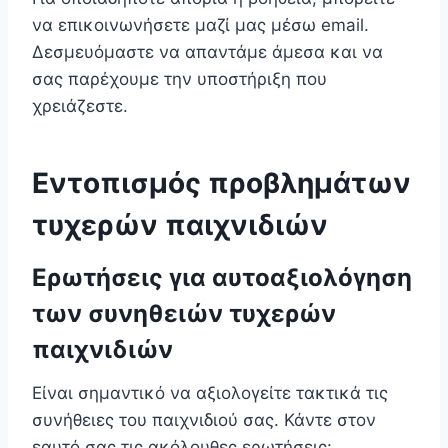
να επικοινωνήσετε μαζί μας μέσω email.
Δεσμευόμαστε να απαντάμε άμεσα και να
σας παρέχουμε την υποστήριξη που
χρειάζεστε.
Εντοπισμός προβλημάτων
τυχερών παιχνιδιών
Ερωτήσεις για αυτοαξιολόγηση
των συνηθειών τυχερών
παιχνιδιών
Είναι σημαντικό να αξιολογείτε τακτικά τις
συνήθειες του παιχνιδιού σας. Κάντε στον
εαυτό σας τις ακόλουθες ερωτήσεις: