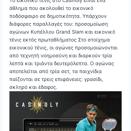
Το εικονικό τένις στο Casinoly είναι ένα
άθλημα που ακολουθεί το εικονικό
ποδόσφαιρο σε δημοτικότητα. Υπάρχουν
διάφορες παραλλαγές του: προσομοίωση
αγώνων Κυπέλλου Grand Slam και εικονικό
τένις εκτός πρωταθλήματος Στο στοίχημα
εικονικού τένις, οι αγώνες προσομοιώνονται
από τεχνητή νοημοσύνη και διαρκούν τρία
λεπτά και τριάντα δευτερόλεπτα. Ο αγώνας
αποτελείται από τρία σετ, τα παιχνίδια
παίζονται σε τρεις επιφάνειες: γρασίδι,
σκληρό και έδαφος.