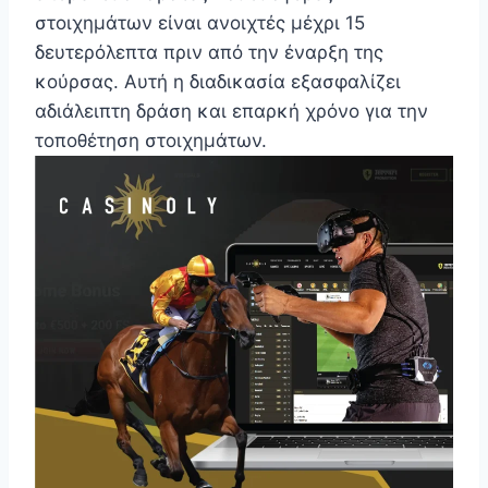
στοιχημάτων είναι ανοιχτές μέχρι 15
δευτερόλεπτα πριν από την έναρξη της
κούρσας. Αυτή η διαδικασία εξασφαλίζει
αδιάλειπτη δράση και επαρκή χρόνο για την
τοποθέτηση στοιχημάτων.