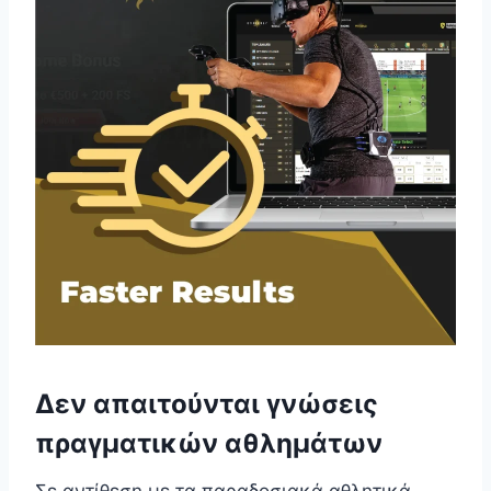
Δεν απαιτούνται γνώσεις
πραγματικών αθλημάτων