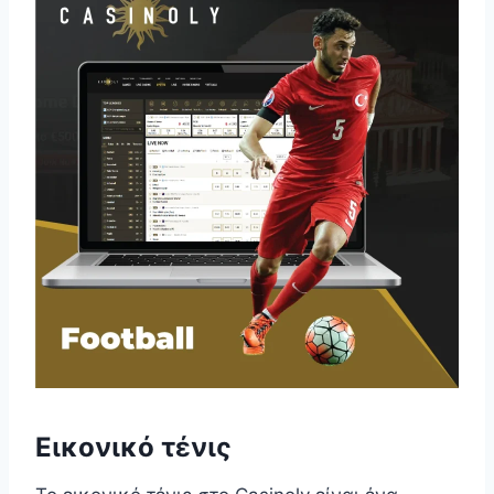
Εικονικό τένις