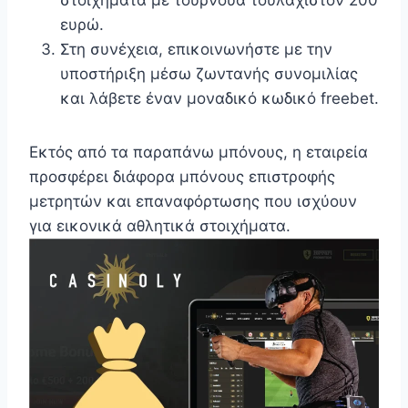
στοιχήματα με τουρνουά τουλάχιστον 200
ευρώ.
Στη συνέχεια, επικοινωνήστε με την
υποστήριξη μέσω ζωντανής συνομιλίας
και λάβετε έναν μοναδικό κωδικό freebet.
Εκτός από τα παραπάνω μπόνους, η εταιρεία
προσφέρει διάφορα μπόνους επιστροφής
μετρητών και επαναφόρτωσης που ισχύουν
για εικονικά αθλητικά στοιχήματα.