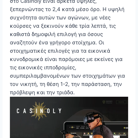
στο Casinoly είναι αρκετά υψηλές,
ξεπερνώντας το 2,4 κατά μέσο όρο. Η υψηλή
συχνότητα αυτών των αγώνων, με νέες
κούρσες να ξεκινούν κάθε τρία λεπτά, τις
καθιστά δημοφιλή επιλογή για όσους
αναζητούν ένα γρήγορο στοίχημα. Οι
στοιχηματικές επιλογές για τα εικονικά
κυνοδρομικά είναι παρόμοιες με εκείνες για
τις εικονικές ιπποδρομίες,
συμπεριλαμβανομένων των στοιχημάτων για
τον νικητή, τη θέση 1-2, την παράσταση, την
πρόβλεψη και την τριάδα.