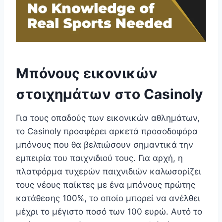
Μπόνους εικονικών
στοιχημάτων στο Casinoly
Για τους οπαδούς των εικονικών αθλημάτων,
το Casinoly προσφέρει αρκετά προσοδοφόρα
μπόνους που θα βελτιώσουν σημαντικά την
εμπειρία του παιχνιδιού τους. Για αρχή, η
πλατφόρμα τυχερών παιχνιδιών καλωσορίζει
τους νέους παίκτες με ένα μπόνους πρώτης
κατάθεσης 100%, το οποίο μπορεί να ανέλθει
μέχρι το μέγιστο ποσό των 100 ευρώ. Αυτό το