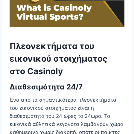
Πλεονεκτήματα του
εικονικού στοιχήματος
στο Casinoly
Διαθεσιμότητα 24/7
Ένα από τα σημαντικότερα πλεονεκτήματα
του εικονικού στοιχήματος είναι η
διαθεσιμότητά του 24 ώρες το 24ωρο. Τα
εικονικά αθλητικά γεγονότα λαμβάνουν χώρα
καθημερινά χωρίς διακοπή, οπότε οι παίκτες