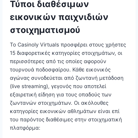
Τύποι διαθέσιμων
εικονικών παιχνιδιών
στοιχηματισμού
Το Casinoly Virtuals προσφέρει στους χρήστες
15 διαφορετικές κατηγορίες στοιχημάτων, οι
περισσότερες από τις οποίες αφορούν
τουρνουά ποδοσφαίρου. Κάθε εικονικός
αγώνας συνοδεύεται από ζωντανή μετάδοση
(live streaming), γεγονός που αποτελεί
εξαιρετική είδηση για τους οπαδούς των
ζωντανών στοιχημάτων. Οι ακόλουθες
κατηγορίες εικονικών αθλημάτων είναι επί
του παρόντος διαθέσιμες στην στοιχηματική
πλατφόρμα: