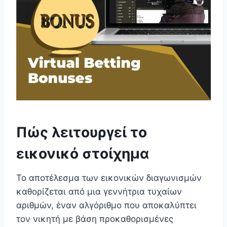
Πώς λειτουργεί το
εικονικό στοίχημα
Το αποτέλεσμα των εικονικών διαγωνισμών
καθορίζεται από μια γεννήτρια τυχαίων
αριθμών, έναν αλγόριθμο που αποκαλύπτει
τον νικητή με βάση προκαθορισμένες