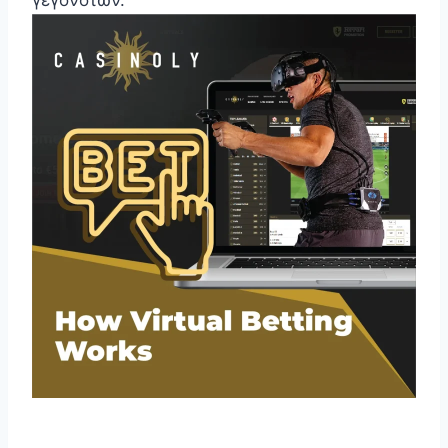
γεγονότων.