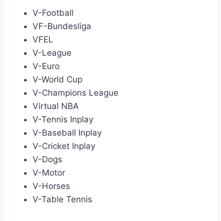
V-Football
VF-Bundesliga
VFEL
V-League
V-Euro
V-World Cup
V-Champions League
Virtual NBA
V-Tennis Inplay
V-Baseball Inplay
V-Cricket Inplay
V-Dogs
V-Motor
V-Horses
V-Table Tennis