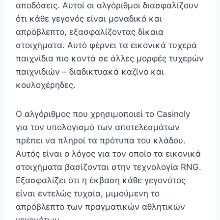
αποδόσεις. Αυτοί οι αλγόριθμοι διασφαλίζουν
ότι κάθε γεγονός είναι μοναδικό και
απρόβλεπτο, εξασφαλίζοντας δίκαια
στοιχήματα. Αυτό φέρνει τα εικονικά τυχερά
παιχνίδια πιο κοντά σε άλλες μορφές τυχερών
παιχνιδιών – διαδικτυακά καζίνο και
κουλοχέρηδες.
Ο αλγόριθμος που χρησιμοποιεί το Casinoly
για τον υπολογισμό των αποτελεσμάτων
πρέπει να πληροί τα πρότυπα του κλάδου.
Αυτός είναι ο λόγος για τον οποίο τα εικονικά
στοιχήματα βασίζονται στην τεχνολογία RNG.
Εξασφαλίζει ότι η έκβαση κάθε γεγονότος
είναι εντελώς τυχαία, μιμούμενη το
απρόβλεπτο των πραγματικών αθλητικών