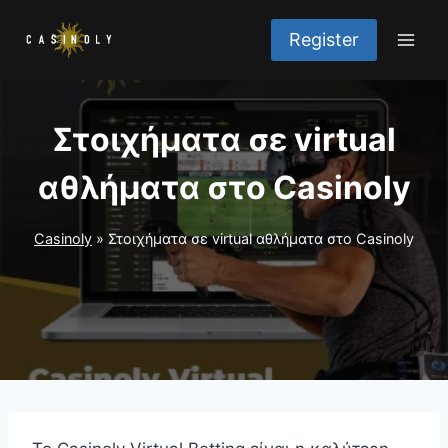
Skip
to
Register
content
Στοιχήματα σε virtual
αθλήματα στο Casinoly
Casinoly
»
Στοιχήματα σε virtual αθλήματα στο Casinoly