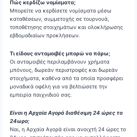
Πώς κερδίζω νομίσματα;
Μπορείτε να κερδίσετε νομίσματα μέσω
καταθέσεων, συμμετοχής σε τουρνουά,
τοποθέτησης στοιχημάτων και ολοκλήρωσης
εβδομαδιαίων προκλήσεων.
Τι είδους ανταμοιβές μπορώ να πάρω;
Οι ανταμοιβές περιλαμβάνουν χρήματα
μπόνους, δωρεάν περιστροφές και δωρεάν
στοιχήματα, καθένα από τα οποία προσφέρει
μοναδικά οφέλη για να βελτιώσετε την
εμπειρία παιχνιδιού σας.
Είναι η Αρχαία Αγορά διαθέσιμη 24 ώρες το
24ωρο;
Ναι, η Αρχαία Αγορά είναι ανοιχτή 24 ώρες το