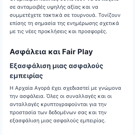
σε ανταμοιβές υψηλής αξίας και να
συμμετέχετε τακτικά σε τουρνουά. Τονίζουν
επίσης τη σημασία της ενημέρωσης σχετικά
με τις νέες προκλήσεις και προσφορές.
Ασφάλεια και Fair Play
Εξασφάλιση μιας ασφαλούς
εμπειρίας
Η Αρχαία Αγορά έχει σχεδιαστεί με γνώμονα
την ασφάλεια. Όλες οι συναλλαγές και οι
ανταλλαγές κρυπτογραφούνται για την
προστασία των δεδομένων σας και την
εξασφάλιση μιας ασφαλούς εμπειρίας.