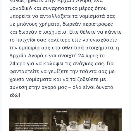
Καλώς ήρθατε στην Αρχαία Αγορά, ένα
μοναδικό και συναρπαστικό μέρος όπου
μπορείτε να ανταλλάξετε τα νομίσματά σας
με μπόνους χρήματα, δωρεάν περιστροφές
και δωρεάν στοιχήματα. Είτε θέλετε να κάνετε
το παιχνίδι σας καλύτερο είτε να ενισχύσετε
την εμπειρία σας στα αθλητικά στοιχήματα, η
Αρχαία Αγορά είναι ανοιχτή 24 ώρες το
24ωρο για να καλύψει τις ανάγκες σας. Για
φανταστείτε να γεμίζετε την τσάντα σας με
χρυσά νομίσματα και να τα ξοδεύετε με
σύνεση στην αγορά μας – όλα είναι δυνατά
εδώ!