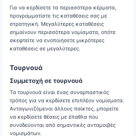
Για να κερδίσετε τα περισσότερα κέρματα,
προγραμματίστε τις καταθέσεις σας με
στρατηγική. Μεγαλύτερες καταθέσεις
σημαίνουν περισσότερα νομίσματα, οπότε
σκεφτείτε να ενοποιήσετε μικρότερες
καταθέσεις σε μεγαλύτερες.
Τουρνουά
Συμμετοχή σε τουρνουά
Τα τουρνουά είναι ένας συναρπαστικός
τρόπος για να κερδίσετε επιπλέον νομίσματα.
Ανταγωνιζόμενοι άλλους παίκτες, μπορείτε
να κερδίσετε θέσεις με έπαθλα που
συνοδεύονται από σημαντικές ανταμοιβές
νομισμάτων.