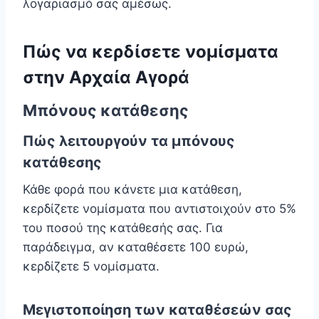
λογαριασμό σας αμέσως.
Πώς να κερδίσετε νομίσματα
στην Αρχαία Αγορά
Μπόνους κατάθεσης
Πώς λειτουργούν τα μπόνους
κατάθεσης
Κάθε φορά που κάνετε μια κατάθεση,
κερδίζετε νομίσματα που αντιστοιχούν στο 5%
του ποσού της κατάθεσής σας. Για
παράδειγμα, αν καταθέσετε 100 ευρώ,
κερδίζετε 5 νομίσματα.
Μεγιστοποίηση των καταθέσεών σας