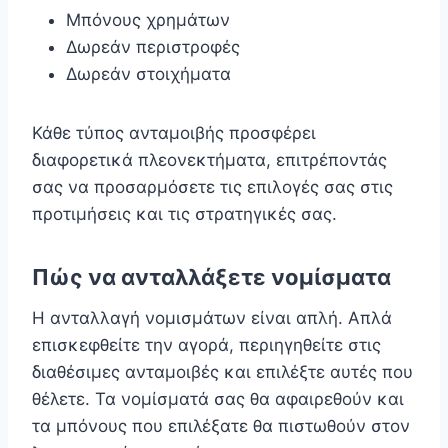
Μπόνους χρημάτων
Δωρεάν περιστροφές
Δωρεάν στοιχήματα
Κάθε τύπος ανταμοιβής προσφέρει
διαφορετικά πλεονεκτήματα, επιτρέποντάς
σας να προσαρμόσετε τις επιλογές σας στις
προτιμήσεις και τις στρατηγικές σας.
Πώς να ανταλλάξετε νομίσματα
Η ανταλλαγή νομισμάτων είναι απλή. Απλά
επισκεφθείτε την αγορά, περιηγηθείτε στις
διαθέσιμες ανταμοιβές και επιλέξτε αυτές που
θέλετε. Τα νομίσματά σας θα αφαιρεθούν και
τα μπόνους που επιλέξατε θα πιστωθούν στον