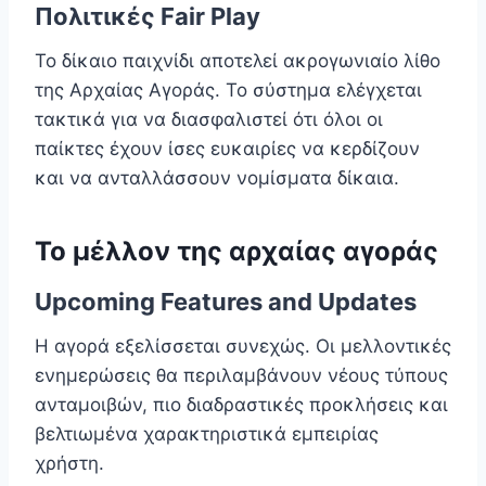
Πολιτικές Fair Play
Το δίκαιο παιχνίδι αποτελεί ακρογωνιαίο λίθο
της Αρχαίας Αγοράς. Το σύστημα ελέγχεται
τακτικά για να διασφαλιστεί ότι όλοι οι
παίκτες έχουν ίσες ευκαιρίες να κερδίζουν
και να ανταλλάσσουν νομίσματα δίκαια.
Το μέλλον της αρχαίας αγοράς
Upcoming Features and Updates
Η αγορά εξελίσσεται συνεχώς. Οι μελλοντικές
ενημερώσεις θα περιλαμβάνουν νέους τύπους
ανταμοιβών, πιο διαδραστικές προκλήσεις και
βελτιωμένα χαρακτηριστικά εμπειρίας
χρήστη.