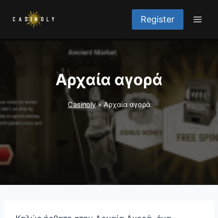
Skip
to
Register
content
Αρχαία αγορά
Casinoly
»
Αρχαία αγορά