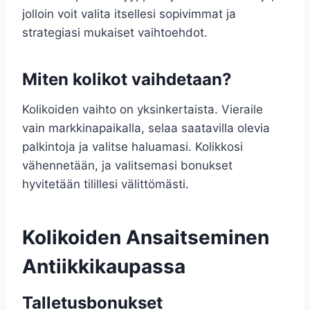
jolloin voit valita itsellesi sopivimmat ja
strategiasi mukaiset vaihtoehdot.
Miten kolikot vaihdetaan?
Kolikoiden vaihto on yksinkertaista. Vieraile
vain markkinapaikalla, selaa saatavilla olevia
palkintoja ja valitse haluamasi. Kolikkosi
vähennetään, ja valitsemasi bonukset
hyvitetään tilillesi välittömästi.
Kolikoiden Ansaitseminen
Antiikkikaupassa
Talletusbonukset