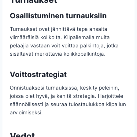
Osallistuminen turnauksiin
Turnaukset ovat jännittävä tapa ansaita
ylimääräisiä kolikoita. Kilpailemalla muita
pelaajia vastaan voit voittaa palkintoja, jotka
sisältävät merkittäviä kolikkopalkintoja.
Voittostrategiat
Onnistuaksesi turnauksissa, keskity peleihin,
joissa olet hyvä, ja kehitä strategia. Harjoittele
säännöllisesti ja seuraa tulostaulukkoa kilpailun
arvioimiseksi.
Vedot