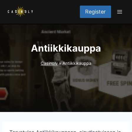
Siirry
sisältöön
Register
Antiikkikauppa
Casinoly
»
Antiikkikauppa