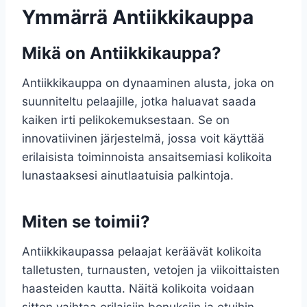
Ymmärrä Antiikkikauppa
Mikä on Antiikkikauppa?
Antiikkikauppa on dynaaminen alusta, joka on
suunniteltu pelaajille, jotka haluavat saada
kaiken irti pelikokemuksestaan. Se on
innovatiivinen järjestelmä, jossa voit käyttää
erilaisista toiminnoista ansaitsemiasi kolikoita
lunastaaksesi ainutlaatuisia palkintoja.
Miten se toimii?
Antiikkikaupassa pelaajat keräävät kolikoita
talletusten, turnausten, vetojen ja viikoittaisten
haasteiden kautta. Näitä kolikoita voidaan