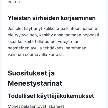
eniten.
Yleisten virheiden korjaaminen
Jos olet käyttänyt kolikoita palkintoon, johon et
ole tyytyväinen, keskity ansaitsemaan nopeasti
lisää kolikoita talletusten, vetojen tai
haasteiden avulla tehdäksesi paremman
valinnan seuraavalla kerralla.
Suositukset ja
Menestystarinat
Todelliset käyttäjäkokemukset
Monet pelaajat ovat jakaneet