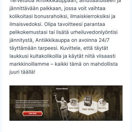
Tervetuloa Antiikkikauppaan, ainutlaatuiseen ja
jännittävään paikkaan, jossa voit vaihtaa
kolikoitasi bonusrahoiksi, ilmaiskierroksiksi ja
ilmaisvedoksi. Olipa tavoitteesi parantaa
pelikokemustasi tai lisätä urheiluvedonlyöntisi
jännitystä, Antiikkikauppa on avoinna 24/7
täyttämään tarpeesi. Kuvittele, että täytät
laukkusi kultakolikoilla ja käytät niitä viisaasti
markkinoillamme – kaikki tämä on mahdollista
juuri täällä!