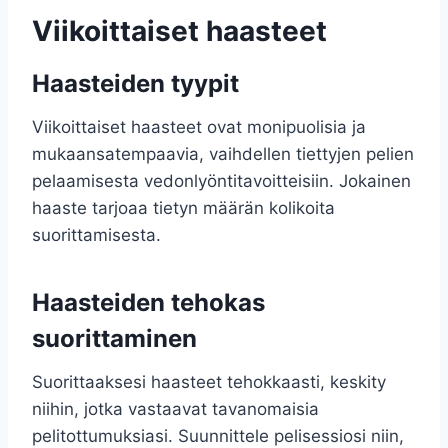
Viikoittaiset haasteet
Haasteiden tyypit
Viikoittaiset haasteet ovat monipuolisia ja
mukaansatempaavia, vaihdellen tiettyjen pelien
pelaamisesta vedonlyöntitavoitteisiin. Jokainen
haaste tarjoaa tietyn määrän kolikoita
suorittamisesta.
Haasteiden tehokas
suorittaminen
Suorittaaksesi haasteet tehokkaasti, keskity
niihin, jotka vastaavat tavanomaisia
pelitottumuksiasi. Suunnittele pelisessiosi niin,