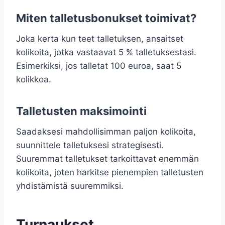
Miten talletusbonukset toimivat?
Joka kerta kun teet talletuksen, ansaitset
kolikoita, jotka vastaavat 5 % talletuksestasi.
Esimerkiksi, jos talletat 100 euroa, saat 5
kolikkoa.
Talletusten maksimointi
Saadaksesi mahdollisimman paljon kolikoita,
suunnittele talletuksesi strategisesti.
Suuremmat talletukset tarkoittavat enemmän
kolikoita, joten harkitse pienempien talletusten
yhdistämistä suuremmiksi.
Turnaukset