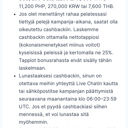
11,200 PHP, 270,000 KRW tai 7,600 THB.
Jos olet menettänyt rahaa pelatessasi
tiettyjä pelejä kampanja-aikana, saatat olla
oikeutettu cashbackiin. Laskemme
cashbackin ottamalla nettotappiosi
(kokonaismenetykset miinus voitot)
kyseisissä peleissä ja kertomalla ne 25%.
Tappiot bonusrahasta eivät sisälly tähän
laskelmaan.
Lunastaaksesi cashbackin, sinun on
otettava meihin yhteyttä Live Chatin kautta
tai sähköpostitse kampanjan päättymistä
seuraavana maanantaina klo 06:00–23:59
UTC. Jos et pyydä cashbackiasi siihen
mennessä, et voi lunastaa sitä
myöhemmin.