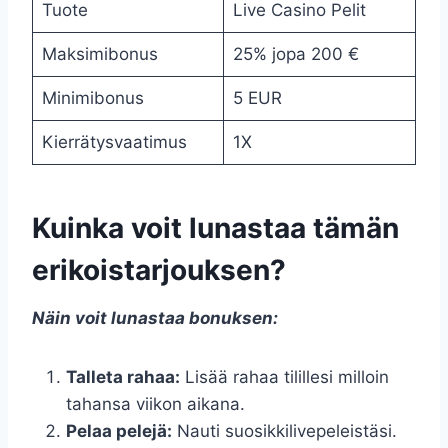
Tuote
Live Casino Pelit
Maksimibonus
25% jopa 200 €
Minimibonus
5 EUR
Kierrätysvaatimus
1X
Kuinka voit lunastaa tämän
erikoistarjouksen?
Näin voit lunastaa bonuksen:
Talleta rahaa:
Lisää rahaa tilillesi milloin
tahansa viikon aikana.
Pelaa pelejä:
Nauti suosikkilivepeleistäsi.