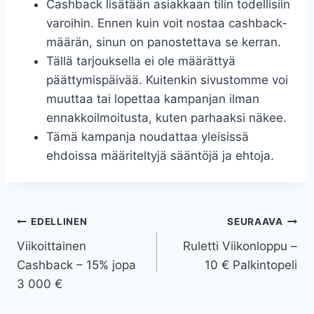
Cashback lisätään asiakkaan tilin todellisiin
varoihin. Ennen kuin voit nostaa cashback-
määrän, sinun on panostettava se kerran.
Tällä tarjouksella ei ole määrättyä
päättymispäivää. Kuitenkin sivustomme voi
muuttaa tai lopettaa kampanjan ilman
ennakkoilmoitusta, kuten parhaaksi näkee.
Tämä kampanja noudattaa yleisissä
ehdoissa määriteltyjä sääntöjä ja ehtoja.
Artikkelien
EDELLINEN
SEURAAVA
Viikoittainen
Ruletti Viikonloppu –
selaus
Cashback – 15% jopa
10 € Palkintopeli
3 000 €