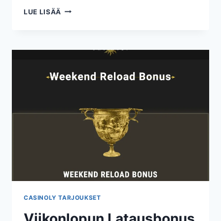
TERVETULIAISBONUS
LUE LISÄÄ
–
100%
JOPA
500
€
+
200
FS
CASINOLY TARJOUKSET
Viikonlopun Latausbonus