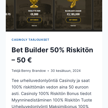
CASINOLY TARJOUKSET
Bet Builder 50% Riskitön
– 50 €
Tekijä
Benny Brandow
30 kesäkuun, 2024
Tee urheiluvedonlyöntiä Casinoly ja saat
100% riskittömän vedon aina 50 euroon
asti. Casinoly 100% Riskitön Bonus tiedot
Myynninedistäminen 100% Riskitön Tuote
Urheiluvedonlyönti Maksimibonus 100%