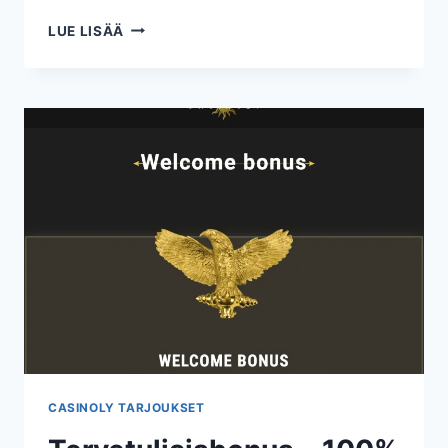
CASHBACK
LUE LISÄÄ
BONUS
–
10
%
JOPA
500
€
CASINOLY TARJOUKSET