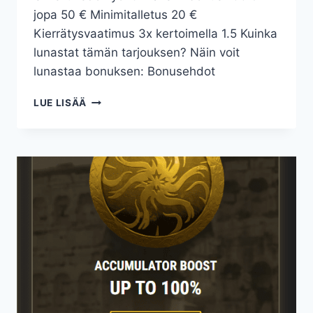
jopa 50 € Minimitalletus 20 €
Kierrätysvaatimus 3x kertoimella 1.5 Kuinka
lunastat tämän tarjouksen? Näin voit
lunastaa bonuksen: Bonusehdot
BET
LUE LISÄÄ
BUILDER
50%
RISKITÖN
–
50
€