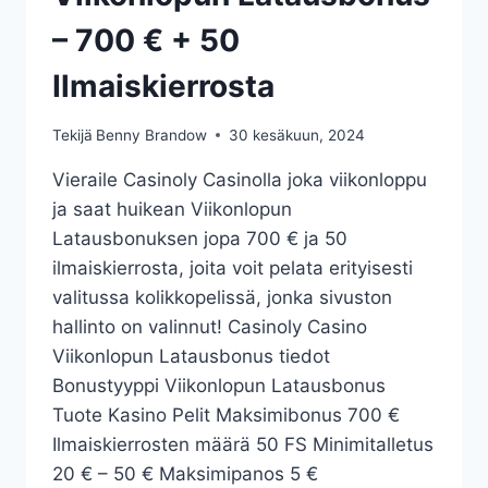
– 700 € + 50
Ilmaiskierrosta
Tekijä
Benny Brandow
30 kesäkuun, 2024
Vieraile Casinoly Casinolla joka viikonloppu
ja saat huikean Viikonlopun
Latausbonuksen jopa 700 € ja 50
ilmaiskierrosta, joita voit pelata erityisesti
valitussa kolikkopelissä, jonka sivuston
hallinto on valinnut! Casinoly Casino
Viikonlopun Latausbonus tiedot
Bonustyyppi Viikonlopun Latausbonus
Tuote Kasino Pelit Maksimibonus 700 €
Ilmaiskierrosten määrä 50 FS Minimitalletus
20 € – 50 € Maksimipanos 5 €