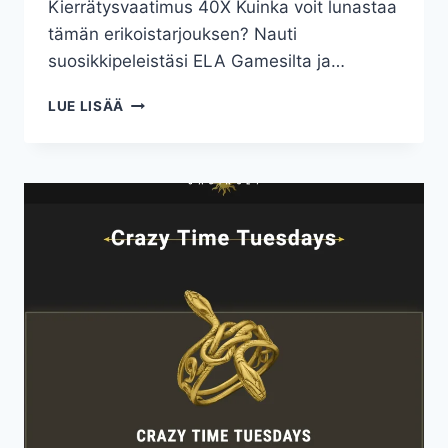
Kierrätysvaatimus 40X Kuinka voit lunastaa
tämän erikoistarjouksen? Nauti
suosikkipeleistäsi ELA Gamesilta ja…
SUNNUNTAIKIERROKSET
LUE LISÄÄ
–
100
ILMAISKIERROSTA