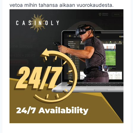
vetoa mihin tahansa aikaan vuorokaudesta.