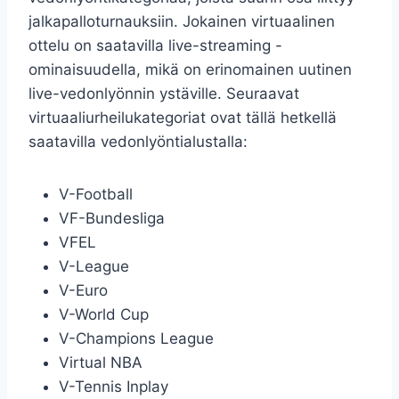
jalkapalloturnauksiin. Jokainen virtuaalinen
ottelu on saatavilla live-streaming -
ominaisuudella, mikä on erinomainen uutinen
live-vedonlyönnin ystäville. Seuraavat
virtuaaliurheilukategoriat ovat tällä hetkellä
saatavilla vedonlyöntialustalla:
V-Football
VF-Bundesliga
VFEL
V-League
V-Euro
V-World Cup
V-Champions League
Virtual NBA
V-Tennis Inplay