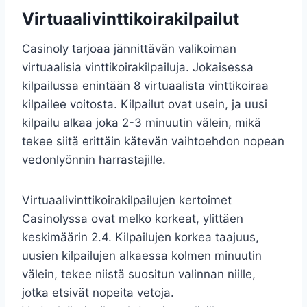
Virtuaalivinttikoirakilpailut
Casinoly tarjoaa jännittävän valikoiman
virtuaalisia vinttikoirakilpailuja. Jokaisessa
kilpailussa enintään 8 virtuaalista vinttikoiraa
kilpailee voitosta. Kilpailut ovat usein, ja uusi
kilpailu alkaa joka 2-3 minuutin välein, mikä
tekee siitä erittäin kätevän vaihtoehdon nopean
vedonlyönnin harrastajille.
Virtuaalivinttikoirakilpailujen kertoimet
Casinolyssa ovat melko korkeat, ylittäen
keskimäärin 2.4. Kilpailujen korkea taajuus,
uusien kilpailujen alkaessa kolmen minuutin
välein, tekee niistä suositun valinnan niille,
jotka etsivät nopeita vetoja.