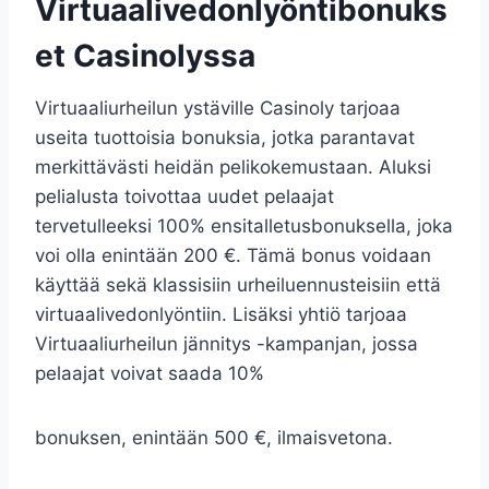
Virtuaalivedonlyöntibonuks
et Casinolyssa
Virtuaaliurheilun ystäville Casinoly tarjoaa
useita tuottoisia bonuksia, jotka parantavat
merkittävästi heidän pelikokemustaan. Aluksi
pelialusta toivottaa uudet pelaajat
tervetulleeksi 100% ensitalletusbonuksella, joka
voi olla enintään 200 €. Tämä bonus voidaan
käyttää sekä klassisiin urheiluennusteisiin että
virtuaalivedonlyöntiin. Lisäksi yhtiö tarjoaa
Virtuaaliurheilun jännitys -kampanjan, jossa
pelaajat voivat saada 10%
bonuksen, enintään 500 €, ilmaisvetona.