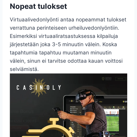
Nopeat tulokset
Virtuaalivedonlyönti antaa nopeammat tulokset
verrattuna perinteiseen urheiluvedonlyöntiin.
Esimerkiksi virtuaaliratsastuksessa kilpailuja
järjestetään joka 3-5 minuutin välein. Koska
tapahtumia tapahtuu muutaman minuutin
välein, sinun ei tarvitse odottaa kauan voittosi
selviämistä.