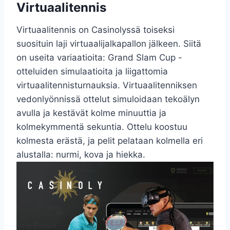
Virtuaalitennis
Virtuaalitennis on Casinolyssä toiseksi
suosituin laji virtuaalijalkapallon jälkeen. Siitä
on useita variaatioita: Grand Slam Cup -
otteluiden simulaatioita ja liigattomia
virtuaalitennisturnauksia. Virtuaalitenniksen
vedonlyönnissä ottelut simuloidaan tekoälyn
avulla ja kestävät kolme minuuttia ja
kolmekymmentä sekuntia. Ottelu koostuu
kolmesta erästä, ja pelit pelataan kolmella eri
alustalla: nurmi, kova ja hiekka.