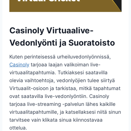
Casinoly Virtuaalive-
Vedonlyönti ja Suoratoisto
Kuten perinteisessä urheiluvedonlyönnissä,
Casinoly
tarjoaa laajan valikoiman live-
virtuaalitapahtumia. Tutkiaksesi saatavilla
olevia vaihtoehtoja, vedonlyöjien tulee siirtyä
Virtuaalit-osioon ja tarkistaa, mitkä tapahtumat
ovat saatavilla live-vedonlyöntiin. Casinoly
tarjoaa live-streaming -palvelun lähes kaikille
virtuaalitapahtumille, ja katsellaksesi niitä sinun
tarvitsee vain klikata sinua kiinnostavaa
ottelua.