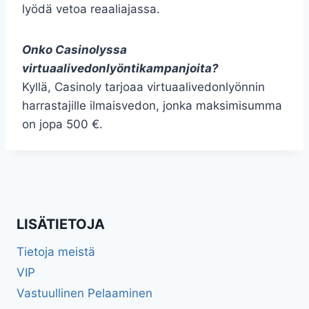
lyödä vetoa reaaliajassa.
Onko Casinolyssa
virtuaalivedonlyöntikampanjoita?
Kyllä, Casinoly tarjoaa virtuaalivedonlyönnin
harrastajille ilmaisvedon, jonka maksimisumma
on jopa 500 €.
LISÄTIETOJA
Tietoja meistä
VIP
Vastuullinen Pelaaminen