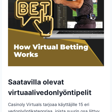
Saatavilla olevat
virtuaalivedonlyöntipelit
Casinoly Virtuals tarjoaa käyttäjille 15 eri
vedonlyöntikategoriaa, joista suurin osa liittyy