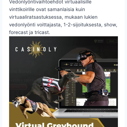
Vedonlyöntivaihtoehdot virtuaalisille
vinttikoirille ovat samanlaisia kuin
virtuaaliratsastuksessa, mukaan lukien
vedonlyönti voittajasta, 1-2-sijoituksesta, show,
forecast ja tricast.