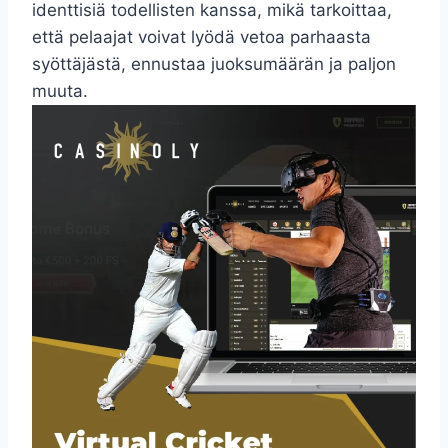
identtisiä todellisten kanssa, mikä tarkoittaa,
että pelaajat voivat lyödä vetoa parhaasta
syöttäjästä, ennustaa juoksumäärän ja paljon
muuta.