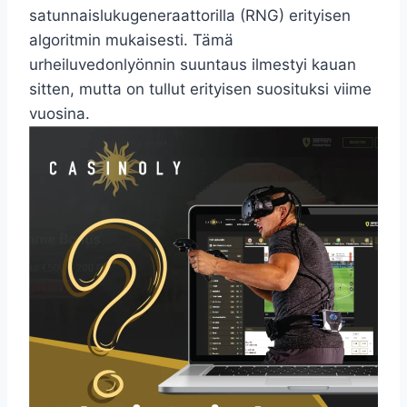
satunnaislukugeneraattorilla (RNG) erityisen
algoritmin mukaisesti. Tämä
urheiluvedonlyönnin suuntaus ilmestyi kauan
sitten, mutta on tullut erityisen suosituksi viime
vuosina.