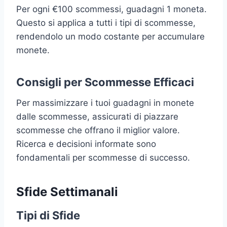
Per ogni €100 scommessi, guadagni 1 moneta.
Questo si applica a tutti i tipi di scommesse,
rendendolo un modo costante per accumulare
monete.
Consigli per Scommesse Efficaci
Per massimizzare i tuoi guadagni in monete
dalle scommesse, assicurati di piazzare
scommesse che offrano il miglior valore.
Ricerca e decisioni informate sono
fondamentali per scommesse di successo.
Sfide Settimanali
Tipi di Sfide