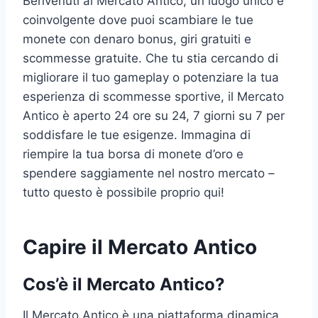
Benvenuti al Mercato Antico, un luogo unico e
coinvolgente dove puoi scambiare le tue
monete con denaro bonus, giri gratuiti e
scommesse gratuite. Che tu stia cercando di
migliorare il tuo gameplay o potenziare la tua
esperienza di scommesse sportive, il Mercato
Antico è aperto 24 ore su 24, 7 giorni su 7 per
soddisfare le tue esigenze. Immagina di
riempire la tua borsa di monete d’oro e
spendere saggiamente nel nostro mercato –
tutto questo è possibile proprio qui!
Capire il Mercato Antico
Cos’è il Mercato Antico?
Il Mercato Antico è una piattaforma dinamica