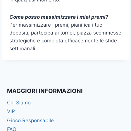
Come posso massimizzare i miei premi?
Per massimizzare i premi, pianifica i tuoi
depositi, partecipa ai tornei, piazza scommesse
strategiche e completa efficacemente le sfide
settimanali.
MAGGIORI INFORMAZIONI
Chi Siamo
VIP
Gioco Responsabile
FAQ