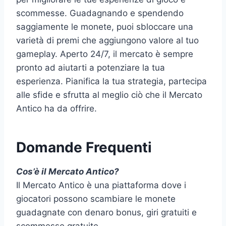
scommesse. Guadagnando e spendendo
saggiamente le monete, puoi sbloccare una
varietà di premi che aggiungono valore al tuo
gameplay. Aperto 24/7, il mercato è sempre
pronto ad aiutarti a potenziare la tua
esperienza. Pianifica la tua strategia, partecipa
alle sfide e sfrutta al meglio ciò che il Mercato
Antico ha da offrire.
Domande Frequenti
Cos’è il Mercato Antico?
Il Mercato Antico è una piattaforma dove i
giocatori possono scambiare le monete
guadagnate con denaro bonus, giri gratuiti e