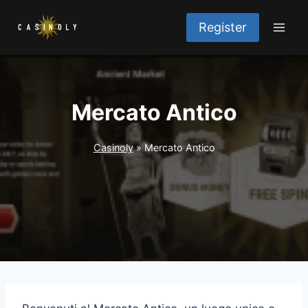
Salta
al
Register
contenuto
Mercato Antico
Casinoly
»
Mercato Antico