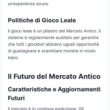
un’esperienza sicura.
Politiche di Gioco Leale
Il gioco leale è un pilastro del Mercato Antico. Il
sistema è regolarmente auditato per garantire
che tutti i giocatori abbiano uguali opportunità
di guadagnare e scambiare monete in modo
equo.
Il Futuro del Mercato Antico
Caratteristiche e Aggiornamenti
Futuri
Il mercato è in continua evoluzione. Gli