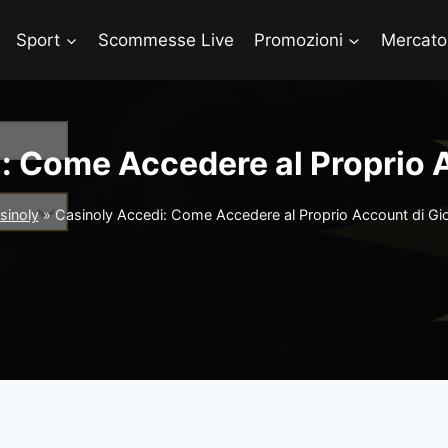
Sport
Scommesse Live
Promozioni
Mercato
: Come Accedere al Proprio 
sinoly
»
Casinoly Accedi: Come Accedere al Proprio Account di Gi