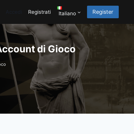
Register
Accedi
Registrati
Italiano
Account di Gioco
oco