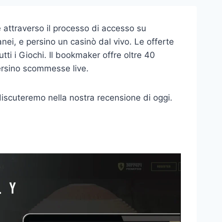
 attraverso il processo di accesso su
anei, e persino un casinò dal vivo. Le offerte
utti i Giochi. Il bookmaker offre oltre 40
persino scommesse live.
i discuteremo nella nostra recensione di oggi.