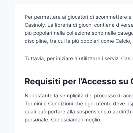
Per permettere ai giocatori di scommettere e 
Casinoly. La libreria di giochi contiene divers
più popolari nella collezione sono nelle catego
discipline, tra cui le più popolari come Calci
Tuttavia, per iniziare a utilizzare i servizi C
Requisiti per l’Accesso su
Nonostante la semplicità del processo di acce
Termini e Condizioni che ogni utente deve risp
quali può portare alla sospensione o addirittu
personale. Conosciamoli meglio: