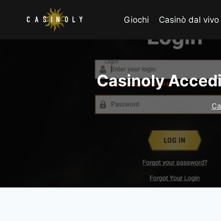
Salta
al
Giochi
Casinò dal vivo
contenuto
Casinoly Accedi
Ca