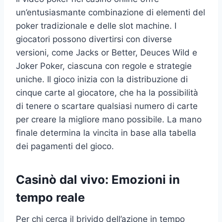
un’entusiasmante combinazione di elementi del
poker tradizionale e delle slot machine. I
giocatori possono divertirsi con diverse
versioni, come Jacks or Better, Deuces Wild e
Joker Poker, ciascuna con regole e strategie
uniche. Il gioco inizia con la distribuzione di
cinque carte al giocatore, che ha la possibilità
di tenere o scartare qualsiasi numero di carte
per creare la migliore mano possibile. La mano
finale determina la vincita in base alla tabella
dei pagamenti del gioco.
Casinò dal vivo: Emozioni in
tempo reale
Per chi cerca il brivido dell’azione in tempo