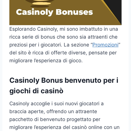
Esplorando Casinoly, mi sono imbattuto in una
ricca serie di bonus che sono sia attraenti che
preziosi per i giocatori. La sezione “
Promozioni
”
del sito è ricca di offerte diverse, pensate per
migliorare l’esperienza di gioco.
Casinoly Bonus benvenuto per i
giochi di casinò
Casinoly accoglie i suoi nuovi giocatori a
braccia aperte, offrendo un attraente
pacchetto di benvenuto progettato per
migliorare l’esperienza del casinò online con un