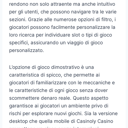
rendono non solo attraente ma anche intuitivo
per gli utenti, che possono navigare tra le varie
sezioni. Grazie alle numerose opzioni di filtro, i
giocatori possono facilmente personalizzare la
loro ricerca per individuare slot o tipi di gioco
specifici, assicurando un viaggio di gioco
personalizzato.
L’opzione di gioco dimostrativo è una
caratteristica di spicco, che permette ai
giocatori di familiarizzare con le meccaniche e
le caratteristiche di ogni gioco senza dover
scommettere denaro reale. Questo aspetto
garantisce ai giocatori un ambiente privo di
rischi per esplorare nuovi giochi. Sia la versione
desktop che quella mobile di Casinoly Casino