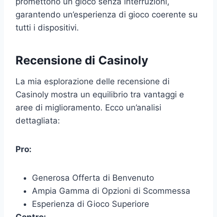
promettono un gioco senza interruzioni,
garantendo un’esperienza di gioco coerente su
tutti i dispositivi.
Recensione di Casinoly
La mia esplorazione delle recensione di
Casinoly mostra un equilibrio tra vantaggi e
aree di miglioramento. Ecco un’analisi
dettagliata:
Pro:
Generosa Offerta di Benvenuto
Ampia Gamma di Opzioni di Scommessa
Esperienza di Gioco Superiore