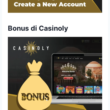
Bonus di Casinoly