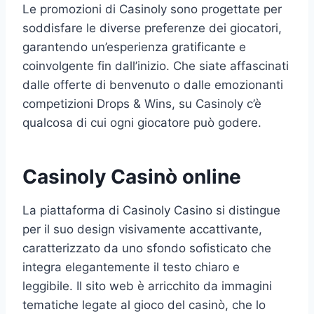
Le promozioni di Casinoly sono progettate per
soddisfare le diverse preferenze dei giocatori,
garantendo un’esperienza gratificante e
coinvolgente fin dall’inizio. Che siate affascinati
dalle offerte di benvenuto o dalle emozionanti
competizioni Drops & Wins, su Casinoly c’è
qualcosa di cui ogni giocatore può godere.
Casinoly Casinò online
La piattaforma di Casinoly Casino si distingue
per il suo design visivamente accattivante,
caratterizzato da uno sfondo sofisticato che
integra elegantemente il testo chiaro e
leggibile. Il sito web è arricchito da immagini
tematiche legate al gioco del casinò, che lo