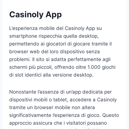
Casinoly App
L’esperienza mobile del Casinoly App su
smartphone rispecchia quella desktop,
permettendo ai giocatori di giocare tramite il
browser web del loro dispositivo senza
problemi. Il sito si adatta perfettamente agli
schermi più piccoli, offrendo oltre 1.000 giochi
di slot identici alla versione desktop.
Nonostante l’assenza di un’app dedicata per
dispositivi mobili o tablet, accedere a Casinoly
tramite un browser mobile non altera
significativamente l’esperienza di gioco. Questo
approccio assicura che i visitatori possano