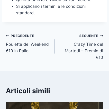
Si applicano i termini e le condizioni
standard.
Navigazione
PRECEDENTE
SEGUENTE
Roulette del Weekend
Crazy Time del
articoli
€10 in Palio
Martedì – Premio di
€10
Articoli simili