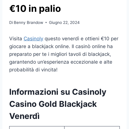
€10 in palio
Di
Benny Brandow
Giugno 22, 2024
Visita
Casinoly
questo venerdì e ottieni €10 per
giocare a blackjack online. Il casinò online ha
preparato per te i migliori tavoli di blackjack,
garantendo un’esperienza eccezionale e alte
probabilità di vincita!
Informazioni su Casinoly
Casino Gold Blackjack
Venerdì