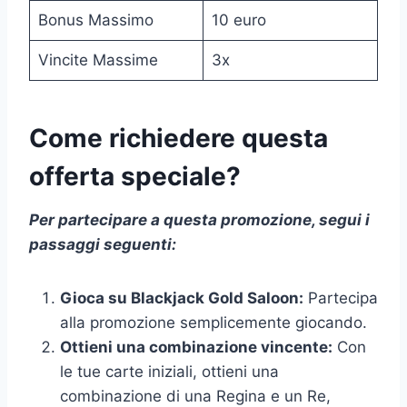
Bonus Massimo
10 euro
Vincite Massime
3x
Come richiedere questa
offerta speciale?
Per partecipare a questa promozione, segui i
passaggi seguenti:
Gioca su Blackjack Gold Saloon:
Partecipa
alla promozione semplicemente giocando.
Ottieni una combinazione vincente:
Con
le tue carte iniziali, ottieni una
combinazione di una Regina e un Re,