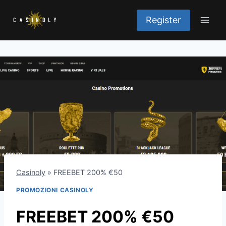
Salta
al
Register
contenuto
Casinoly
»
FREEBET 200% €50
PROMOZIONI CASINOLY
FREEBET 200% €50