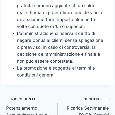
gratuita saranno aggiunte al tuo saldo
reale. Prima di poter ritirare queste vincite,
devi scommettere l’importo almeno tre
volte con quote di 1.5 o superiori.
L’amministrazione si riserva il diritto di
negare bonus ai clienti senza spiegazione
o preavviso. In caso di controversia, la
decisione dell’amministrazione è finale e
non può essere contestata.
La promozione è soggetta ai termini e
condizioni generali.
Navigazione
PRECEDENTE
SEGUENTE
Potenziamento
Ricarica Settimanale
articoli
Accumulatore fino al
50 Giri Gratuiti