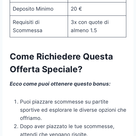
Deposito Minimo
20 €
Requisiti di
3x con quote di
Scommessa
almeno 1.5
Come Richiedere Questa
Offerta Speciale?
Ecco come puoi ottenere questo bonus:
Puoi piazzare scommesse su partite
sportive ed esplorare le diverse opzioni che
offriamo.
Dopo aver piazzato le tue scommesse,
attendi che vengano risolte.