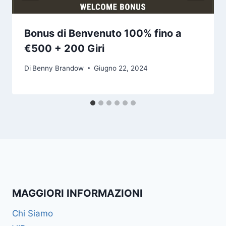
Bonus di Benvenuto 100% fino a
€500 + 200 Giri
Di
Benny Brandow
Giugno 22, 2024
MAGGIORI INFORMAZIONI
Chi Siamo