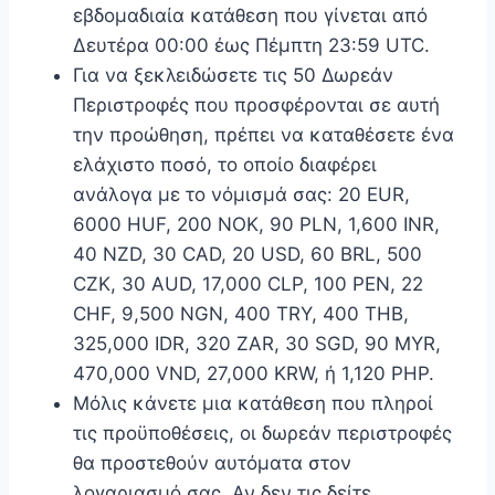
εβδομαδιαία κατάθεση που γίνεται από
Δευτέρα 00:00 έως Πέμπτη 23:59 UTC.
Για να ξεκλειδώσετε τις 50 Δωρεάν
Περιστροφές που προσφέρονται σε αυτή
την προώθηση, πρέπει να καταθέσετε ένα
ελάχιστο ποσό, το οποίο διαφέρει
ανάλογα με το νόμισμά σας: 20 EUR,
6000 HUF, 200 NOK, 90 PLN, 1,600 INR,
40 NZD, 30 CAD, 20 USD, 60 BRL, 500
CZK, 30 AUD, 17,000 CLP, 100 PEN, 22
CHF, 9,500 NGN, 400 TRY, 400 THB,
325,000 IDR, 320 ZAR, 30 SGD, 90 MYR,
470,000 VND, 27,000 KRW, ή 1,120 PHP.
Μόλις κάνετε μια κατάθεση που πληροί
τις προϋποθέσεις, οι δωρεάν περιστροφές
θα προστεθούν αυτόματα στον
λογαριασμό σας. Αν δεν τις δείτε,