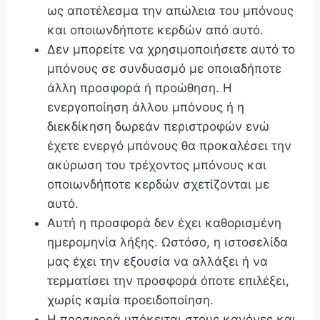
ως αποτέλεσμα την απώλεια του μπόνους
και οποιωνδήποτε κερδών από αυτό.
Δεν μπορείτε να χρησιμοποιήσετε αυτό το
μπόνους σε συνδυασμό με οποιαδήποτε
άλλη προσφορά ή προώθηση. Η
ενεργοποίηση άλλου μπόνους ή η
διεκδίκηση δωρεάν περιστροφών ενώ
έχετε ενεργό μπόνους θα προκαλέσει την
ακύρωση του τρέχοντος μπόνους και
οποιωνδήποτε κερδών σχετίζονται με
αυτό.
Αυτή η προσφορά δεν έχει καθορισμένη
ημερομηνία λήξης. Ωστόσο, η ιστοσελίδα
μας έχει την εξουσία να αλλάξει ή να
τερματίσει την προσφορά όποτε επιλέξει,
χωρίς καμία προειδοποίηση.
Η προσφορά υπόκειται στους κανόνες και